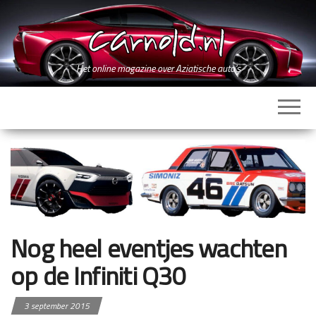
Ga
naar
de
inhoud
Het online magazine over Aziatische auto's
Nog heel eventjes wachten
op de Infiniti Q30
3 september 2015