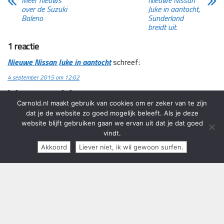
Meer nieuws
Nieuwe Nissan
over de Suzuki
Juke in aantocht,
Baleno
Sunderland
breidt uit.
1 reactie
Nieuwe Nissan Juke in aantocht
schreef:
4 september 2015 om 12:02
[…] ← Previous […]
Carnold.nl maakt gebruik van cookies om er zeker van te zijn
dat je de website zo goed mogelijk beleeft. Als je deze
website blijft gebruiken gaan we ervan uit dat je dat goed
Reacties zijn gesloten.
vindt.
Akkoord
Liever niet, ik wil gewoon surfen.
Copyright 2013 - 2024 Carnold.nl