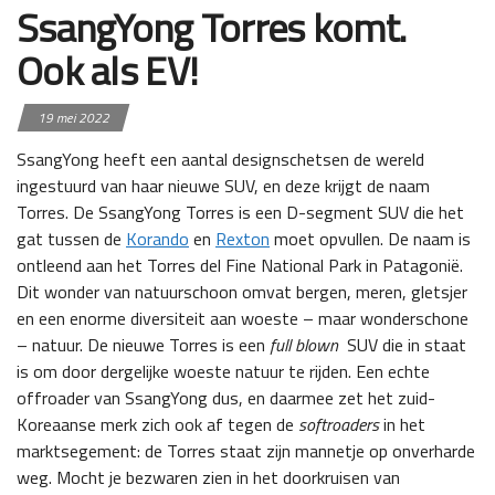
SsangYong Torres komt.
Ook als EV!
19 mei 2022
SsangYong heeft een aantal designschetsen de wereld
ingestuurd van haar nieuwe SUV, en deze krijgt de naam
Torres. De SsangYong Torres is een D-segment SUV die het
gat tussen de
Korando
en
Rexton
moet opvullen. De naam is
ontleend aan het Torres del Fine National Park in Patagonië.
Dit wonder van natuurschoon omvat bergen, meren, gletsjer
en een enorme diversiteit aan woeste – maar wonderschone
– natuur. De nieuwe Torres is een
full blown
SUV die in staat
is om door dergelijke woeste natuur te rijden. Een echte
offroader van SsangYong dus, en daarmee zet het zuid-
Koreaanse merk zich ook af tegen de
softroaders
in het
marktsegement: de Torres staat zijn mannetje op onverharde
weg. Mocht je bezwaren zien in het doorkruisen van