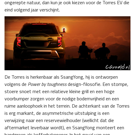
ongerepte natuur, dan kun je ook kiezen voor de Torres EV die
eind volgend jaar verschijnt.
De Torres is herkenbaar als SsangYong, hij is ontworpen
volgens de
Power by toughness
design-filosofie. Een stompe,
stoere snoet met een relatieve kleine grill en een hoge
voorbumper zorgen voor de nodige bodemvrijheid en een
ruime aanloophoek in het terrein. De achterkant van de Torres
is erg markant, de asymmetrische uitstulping is een
verwijzing naar een reservewielhouder (wellicht dat die
aftermarket leverbaar wordt), en SsangYong monteert een
handgreep als kofferbakopener. In het geval van een