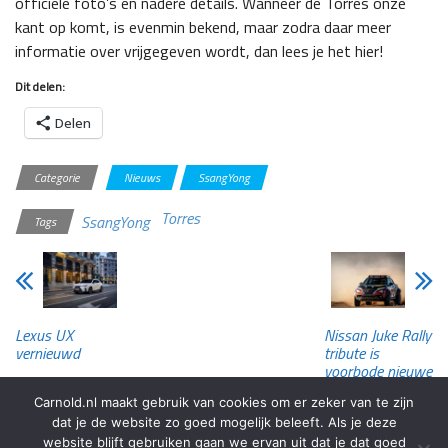
officiële foto’s en nadere details. Wanneer de Torres onze
kant op komt, is evenmin bekend, maar zodra daar meer
informatie over vrijgegeven wordt, dan lees je het hier!
Dit delen:
Delen
Categorie
Nieuws
SsangYong
Torres
SsangYong
Tags
Lexus UX
Nissan Juke Rally
vernieuwd
tribute is
voorbode nieuwe
hybride
Carnold.nl maakt gebruik van cookies om er zeker van te zijn
dat je de website zo goed mogelijk beleeft. Als je deze
website blijft gebruiken gaan we ervan uit dat je dat goed