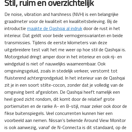
Stil, ruim en overzichtelijk
De noise, vibration and harshness (NVH) is een belangrijke
graadmeter voor de kwaliteit en kwaliteitsbeleving. Bij de
introductie
maakte de Qashqai al indruk
door de rust in het
interieur. Dat geldt voor beide vermogensvarianten en beide
transmissies. Tijdens de eerste kilometers van deze
uitgebreidere test valt het me weer op hoe stil de Qashqai is.
Motorgeluid dringt amper door in het interieur en ook rij- en
windgeluid is niet of nauwelijks waarneembaar. Ook
omgevingsgeluid, zoals in stedelijk verkeer, verstomt tot
fluisterend achtergrondgeluid. In het interieur van de Qashqai
zit je in een soort stilte-cocon, zonder dat je volledig van de
omgeving bent afgesloten. De Qashqai heeft namelijk een
heel goed zicht rondom, dit komt door de relatief grote
portierruiten en de ranke A- en B-stijl, maar zeker ook door de
fikse buitenspiegels. Veel concurrenten kunnen hier een
voorbeeld aan nemen. Nissan’s bekende Around View Monitor
is ook aanwezig, vanaf de N-Connecta is dit standaard, op de