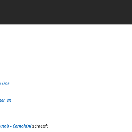
l One
nen en
to's - Carnold.nl
schreef: