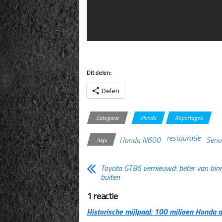
Dit delen:
Delen
Categorie
Honda
Reportages
restauratie
Honda N600
Seria
Tags
Toyota GT86 vernieuwd: beter van bin
buiten
1 reactie
Historische mijlpaal: 100 miljoen Honda au