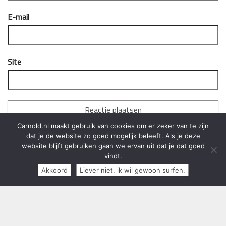
E-mail
Site
Carnold.nl maakt gebruik van cookies om er zeker van te zijn
Deze site gebruikt Akismet om spam te verminderen.
Bekijk
dat je de website zo goed mogelijk beleeft. Als je deze
hoe je reactie gegevens worden verwerkt
.
website blijft gebruiken gaan we ervan uit dat je dat goed
vindt.
Akkoord
Liever niet, ik wil gewoon surfen.
Copyright 2013 - 2024 Carnold.nl