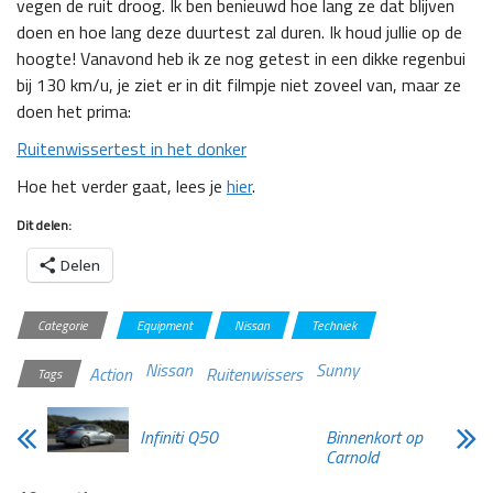
vegen de ruit droog. Ik ben benieuwd hoe lang ze dat blijven
doen en hoe lang deze duurtest zal duren. Ik houd jullie op de
hoogte! Vanavond heb ik ze nog getest in een dikke regenbui
bij 130 km/u, je ziet er in dit filmpje niet zoveel van, maar ze
doen het prima:
Ruitenwissertest in het donker
Hoe het verder gaat, lees je
hier
.
Dit delen:
Delen
Categorie
Equipment
Nissan
Techniek
Nissan
Sunny
Action
Ruitenwissers
Tags
Infiniti Q50
Binnenkort op
Carnold