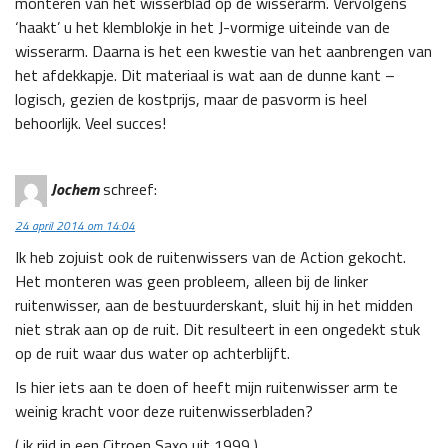
monteren van het wisserblad op de wisserarm. Vervolgens
‘haakt’ u het klemblokje in het J-vormige uiteinde van de
wisserarm. Daarna is het een kwestie van het aanbrengen van
het afdekkapje. Dit materiaal is wat aan de dunne kant –
logisch, gezien de kostprijs, maar de pasvorm is heel
behoorlijk. Veel succes!
Jochem
schreef:
24 april 2014 om 14:04
Ik heb zojuist ook de ruitenwissers van de Action gekocht.
Het monteren was geen probleem, alleen bij de linker
ruitenwisser, aan de bestuurderskant, sluit hij in het midden
niet strak aan op de ruit. Dit resulteert in een ongedekt stuk
op de ruit waar dus water op achterblijft.
Is hier iets aan te doen of heeft mijn ruitenwisser arm te
weinig kracht voor deze ruitenwisserbladen?
( ik rijd in een Citroen Saxo uit 1999 )