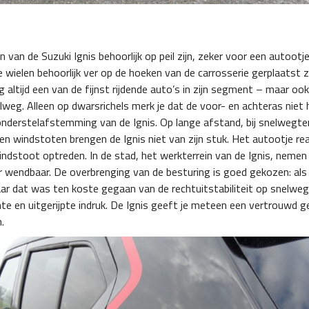
 van de Suzuki Ignis behoorlijk op peil zijn, zeker voor een autoot
 wielen behoorlijk ver op de hoeken van de carrosserie gerplaatst zij
 altijd een van de fijnst rijdende auto’s in zijn segment – maar ook
lweg. Alleen op dwarsrichels merk je dat de voor- en achteras niet h
 onderstelafstemming van de Ignis. Op lange afstand, bij snelwegte
 en windstoten brengen de Ignis niet van zijn stuk. Het autootje re
ndstoot optreden. In de stad, het werkterrein van de Ignis, nemen
er wendbaar. De overbrenging van de besturing is goed gekozen: al
aar dat was ten koste gegaan van de rechtuitstabiliteit op snelwe
 en uitgerijpte indruk. De Ignis geeft je meteen een vertrouwd gev
.