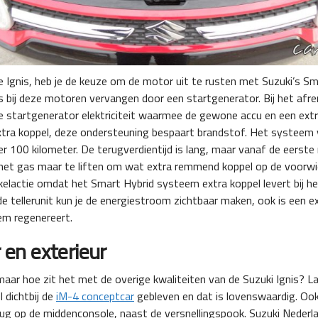
e Ignis, heb je de keuze om de motor uit te rusten met Suzuki’s S
s bij deze motoren vervangen door een startgenerator. Bij het af
de startgenerator elektriciteit waarmee de gewone accu en een extr
extra koppel, deze ondersteuning bespaart brandstof. Het systeem
r 100 kilometer. De terugverdientijd is lang, maar vanaf de eerste 
het gas maar te liften om wat extra remmend koppel op de voorwielen
kelactie omdat het Smart Hybrid systeem extra koppel levert bij he
de tellerunit kun je de energiestroom zichtbaar maken, ook is een e
em regenereert.
r en exterieur
, maar hoe zit het met de overige kwaliteiten van de Suzuki Ignis? 
l dichtbij de
iM-4 conceptcar
gebleven en dat is lovenswaardig. Ook 
 terug op de middenconsole, naast de versnellingspook. Suzuki Nede