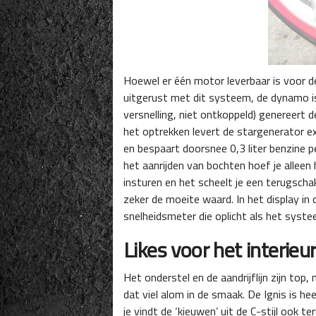
Hoewel er één motor leverbaar is voor d
uitgerust met dit systeem, de dynamo i
versnelling, niet ontkoppeld) genereert 
het optrekken levert de stargenerator 
en bespaart doorsnee 0,3 liter benzine pe
het aanrijden van bochten hoef je alleen 
insturen en het scheelt je een terugscha
zeker de moeite waard. In het display in 
snelheidsmeter die oplicht als het syste
Likes voor het interieu
Het onderstel en de aandrijflijn zijn top
dat viel alom in de smaak. De Ignis is hee
je vindt de ‘kieuwen’ uit de C-stijl ook