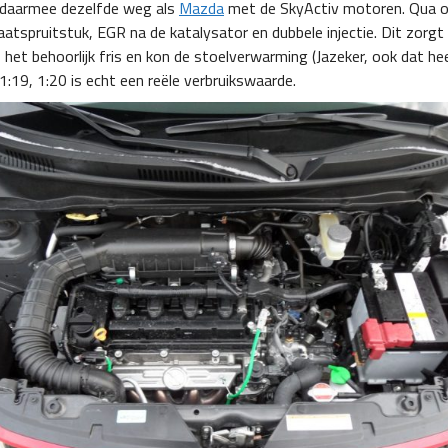
 daarmee dezelfde weg als
Mazda
met de SkyActiv motoren. Qua o
tspruitstuk, EGR na de katalysator en dubbele injectie. Dit zorgt v
et behoorlijk fris en kon de stoelverwarming (Jazeker, ook dat heef
1:19, 1:20 is echt een reële verbruikswaarde.