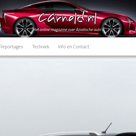
Het online magazine over Aziatische auto's
Reportages
Techniek
Info en Contact