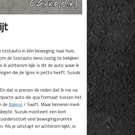
jt
en testauto in één beweging naar huis,
om de testauto eens rustig te bekijken
s ik achterom kijk: is dit de auto waar ik
ngen die de Ignis in petto heeft. Suzuki
 En dat is precies de reden dat ik me na
 compacte auto die qua formaat tussen het
an de
Baleno
/ Swift. Maar binnenin merk
 diepte. Suzuki monteert een kort
estuurdersstoel veel bewegingsruimte
 Als je uitstapt en achterom kijkt, is