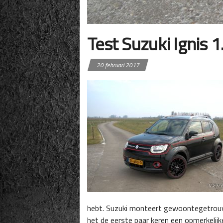
Test Suzuki Ignis 1.
20 februari 2017
hebt. Suzuki monteert gewoontegetrouw vr
het de eerste paar keren een opmerkelij