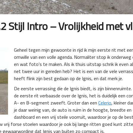
2 Stijl Intro – Vrolijkheid met vli
Geheel tegen mijn gewoonte in rijd ik mijn eerste rit met e
omwille van een volle agenda. Normaliter stop ik onderweg 
en wat foto’s te maken. Als ik thuis uitstap schrik ik even al
net twee uur in gereden heb? Het is een van de vele verrassi
heeft flink zijn best gedaan op de Ignis, en dat merk je.
De eerste verrassing die de Ignis biedt, is zijn binnenruimte.
de eerste rit verbaasde over de Ignis, het is duidelijk een
A- en B-segment zweeft. Groter dan een
Celerio
, kleiner d
je daar weinig van, de auto is ruim in de hoogte, breedte en
dashboard en een vrij steile voorruit, waardoor je op de b
ij forse stoelen waardoor je ook bij lange ritten goed kunt zitten.
ke gewaarwording dat Ignis van buiten zo compact is.