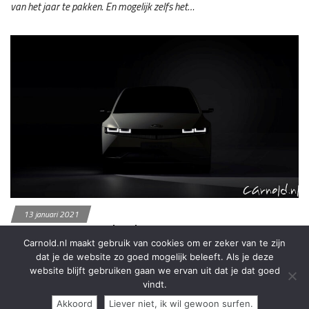
van het jaar te pakken. En mogelijk zelfs het…
13 januari 2021
10, 9, 8 , 7, 6, Ioniq 5….
Carnold.nl maakt gebruik van cookies om er zeker van te zijn
Hyundai is aan het aftellen naar de lancering van de Ioniq 5. Zoals
dat je de website zo goed mogelijk beleeft. Als je deze
gebruikelijk begint dat met het uitdelen van…
website blijft gebruiken gaan we ervan uit dat je dat goed
vindt.
Akkoord
Liever niet, ik wil gewoon surfen.