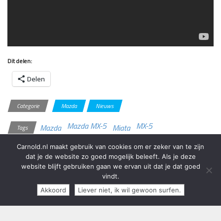
Dit delen:
Delen
Categorie
Mazda
Nieuws
Mazda MX-5
MX-5
Mazda
Miata
Tags
Carnold.nl maakt gebruik van cookies om er zeker van te zijn
Prijzen Toyota
Nieuwe Mazda
dat je de website zo goed mogelijk beleeft. Als je deze
Auris verlaagd
MX-5 onthuld
website blijft gebruiken gaan we ervan uit dat je dat goed
vindt.
Akkoord
Liever niet, ik wil gewoon surfen.
Copyright 2013 - 2024 Carnold.nl