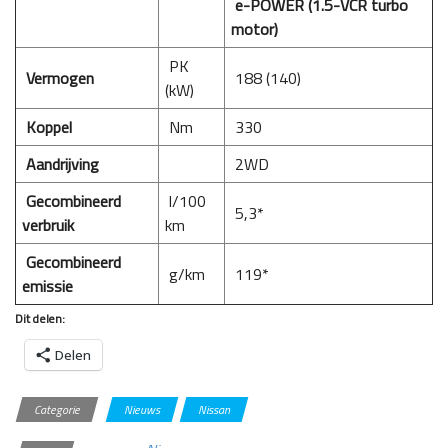
e-POWER (1.5-VCR turbo
motor)
PK
Vermogen
188 (140)
(kW)
Koppel
Nm
330
Aandrijving
2WD
Gecombineerd
l/100
5,3*
verbruik
km
Gecombineerd
g/km
119*
emissie
Dit delen:
Delen
Categorie
Nieuws
Nissan