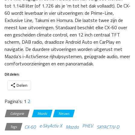
tot 1.148 liter (of 1.726 als je ‘m tot het dak vollaadt). De CX-
60 wordt leverbaar in vier uitvoeringen: de Prime-Line,
Exclusive Line, Takumi en Homura. Die laatste twee zijn de
meest luxe uitvoeringen. Standaard beschikt elke CX-60 over
een gescheiden climate control, een 12 inch centraal TFT
scherm, DAB radio, draadloze Android Auto en CarPlay en
navigatie. De duurdere uitvoeringen worden uitgerust met
Mazda’s i-ActivSense rijhulpsystemen, geüpgrade audio, meer
comfortvoorzieningen en een panoramadak.
Dit delen:
Delen
Pagina's:
1
2
Categorie
Mazda
Nieuws
e-SkyActiv X
PHEV
CX-60
Mazda
SKYACTIV-D
Tags