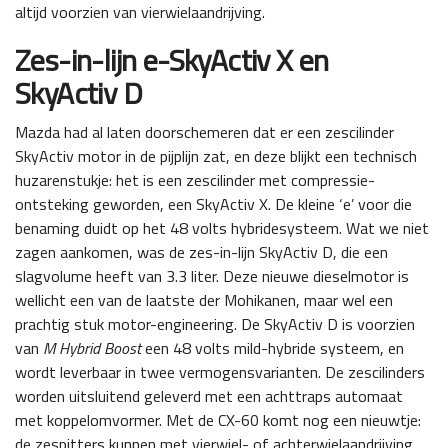
altijd voorzien van vierwielaandrijving.
Zes-in-lijn e-SkyActiv X en
SkyActiv D
Mazda had al laten doorschemeren dat er een zescilinder
SkyActiv motor in de pijplijn zat, en deze blijkt een technisch
huzarenstukje: het is een zescilinder met compressie-
ontsteking geworden, een SkyActiv X. De kleine ‘e’ voor die
benaming duidt op het 48 volts hybridesysteem. Wat we niet
zagen aankomen, was de zes-in-lijn SkyActiv D, die een
slagvolume heeft van 3.3 liter. Deze nieuwe dieselmotor is
wellicht een van de laatste der Mohikanen, maar wel een
prachtig stuk motor-engineering. De SkyActiv D is voorzien
van
M Hybrid Boost
een 48 volts mild-hybride systeem, en
wordt leverbaar in twee vermogensvarianten. De zescilinders
worden uitsluitend geleverd met een achttraps automaat
met koppelomvormer. Met de CX-60 komt nog een nieuwtje:
de zespitters kunnen met vierwiel- of achterwielaandrijving