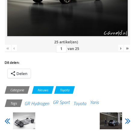
25 artikel(en)
«
‹
›
»
van
25
Dit delen:
Delen
Categorie
Nieuws
Toyota
GR Sport
Yaris
GR Hydrogen
Toyota
Tags