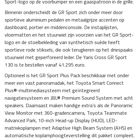
Sport-logo op de voorbumper en een gaaspatroon in de grille.
Binnenin onderscheidt de GR Sport zich onder meer door
sportieve aluminium pedalen en metaalgrijze accenten op
dashboard, portier en middenconsole. De instaplijsten,
vloermatten en het stuurwiel zijn voorzien van het GR Sport-
logo en de stoelbekleding van synthetisch suède heeft
sportieve rode stiksels, die ook terugkeren op het driespaaks
stuurwiel met geperforeerd leder. De Yaris Cross GR Sport
130 is te bestellen vanaf 41.295 euro.
Optioneel is het GR Sport Plus Pack beschikbaar met onder
meer een vast panoramadak, het Toyota Smart Connect
Plus®-multimediasysteem met geïntegreerd
navigatiesysteem en JBL® Premium Sound System met acht
speakers. Daarnaast maken handige extra’s als de Panoramic
View Monitor met 360-gradencamera, Toyota Teammate
Advanced Park, 10-inch Head-up Display (HUD), LED-
matrixkoplampen met Adaptive High Beam System (AHS) en
automatische koplamphoogteverstelling dit pakket compleet.