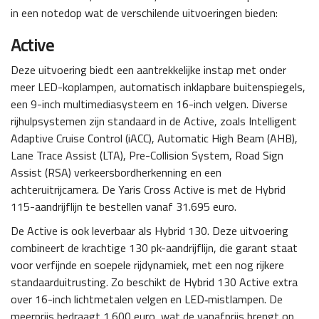
in een notedop wat de verschilende uitvoeringen bieden:
Active
Deze uitvoering biedt een aantrekkelijke instap met onder
meer LED-koplampen, automatisch inklapbare buitenspiegels,
een 9-inch multimediasysteem en 16-inch velgen. Diverse
rijhulpsystemen zijn standaard in de Active, zoals Intelligent
Adaptive Cruise Control (iACC), Automatic High Beam (AHB),
Lane Trace Assist (LTA), Pre-Collision System, Road Sign
Assist (RSA) verkeersbordherkenning en een
achteruitrijcamera. De Yaris Cross Active is met de Hybrid
115-aandrijflijn te bestellen vanaf 31.695 euro.
De Active is ook leverbaar als Hybrid 130. Deze uitvoering
combineert de krachtige 130 pk-aandrijflijn, die garant staat
voor verfijnde en soepele rijdynamiek, met een nog rijkere
standaarduitrusting. Zo beschikt de Hybrid 130 Active extra
over 16-inch lichtmetalen velgen en LED‑mistlampen. De
meerprijs bedraagt 1.600 euro, wat de vanafprijs brengt op