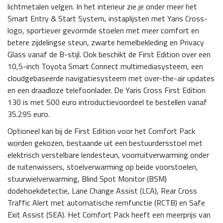
lichtmetalen velgen. In het interieur zie je onder meer het
Smart Entry & Start System, instaplijsten met Yaris Cross-
logo, sportiever gevormde stoelen met meer comfort en
betere zijdelingse steun, zwarte hemelbekleding en Privacy
Glass vanaf de B-stijl. Ook beschikt de First Edition over een
10,5-inch Toyota Smart Connect multimediasysteem, een
cloudgebaseerde navigatiesysteem met over-the-air updates
en een draadloze telefoonlader. De Yaris Cross First Edition
130 is met 500 euro introductievoordeel te bestellen vanaf
35.295 euro.
Optioneel kan bij de First Edition voor het Comfort Pack
worden gekozen, bestaande uit een bestuurdersstoel met
elektrisch verstelbare lendesteun, voorruitverwarming onder
de ruitenwissers, stoelverwarming op beide voorstoelen,
stuurwielverwarming, Blind Spot Monitor (BSM)
dodehoekdetectie, Lane Change Assist (LCA), Rear Cross
Traffic Alert met automatische remfunctie (RCTB) en Safe
Exit Assist (SEA). Het Comfort Pack heeft een meerprijs van