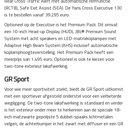
Rear Cross Traffic Alert met automatische remfunctie
(RCTB), Safe Exit Assist (SEA). De Yaris Cross Executive 130
is te bestellen vanaf 39.295 euro.
Optioneel op de Executive is het Premium Pack. Dit omvat
een 10-inch Head-up Display (HUD), JBL® Premium Sound
System met acht speakers en LED-matrixkoplampen met
Adaptive High Beam System (AHS) inclusief automatische
koplamphoogteverstelling. Het Premium Pack heeft een
meerprijs van 1.495 euro. Optioneel is ook te kiezen voor
two-tone exterieur lakafwerking.
GR Sport
Voor wie meer sportiviteit zoekt, biedt de GR Sport uitkomst
met een sportiever afgesteld onderstel voor een verbeterde
wegligging. De two-tone lakafwerking is standaard en verder
is het exterieur onder meer te herkennen aan de speciale 18-
inch matzwarte gepolijste 5 dubbel-spaaks lichtmetalen
velgen, de achterbumper in het zwart met diffuser en een GR