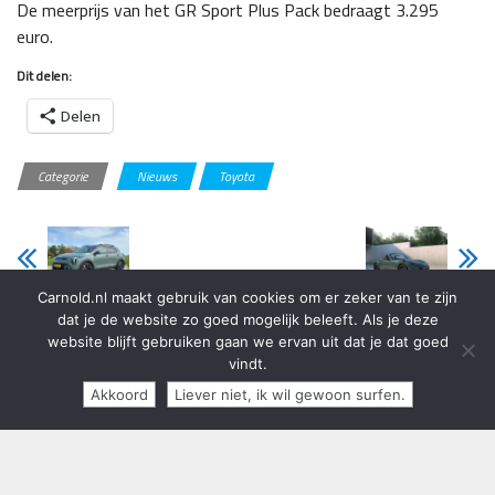
De meerprijs van het GR Sport Plus Pack bedraagt 3.295
euro.
Dit delen:
Delen
Categorie
Nieuws
Toyota
Carnold.nl maakt gebruik van cookies om er zeker van te zijn
Rijtest Kia Stonic
Mazda MX-5
dat je de website zo goed mogelijk beleeft. Als je deze
GT-Line
opgefrist
website blijft gebruiken gaan we ervan uit dat je dat goed
vindt.
Akkoord
Liever niet, ik wil gewoon surfen.
Copyright 2013 - 2024 Carnold.nl