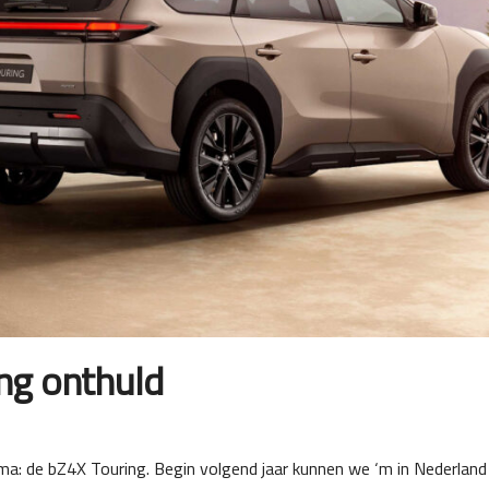
ng onthuld
a: de bZ4X Touring. Begin volgend jaar kunnen we ‘m in Nederla