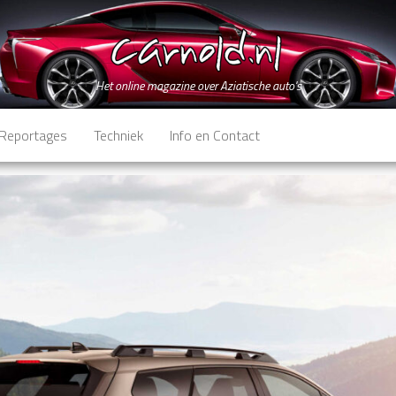
Het online magazine over Aziatische auto's
Reportages
Techniek
Info en Contact