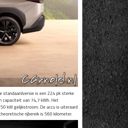
 de standaardversie is een 224 pk sterke
en capaciteit van 74,7 kWh. Het
50 kW gelijkstroom. De accu is uiteraard
oretische rijbereik is 560 kilometer.