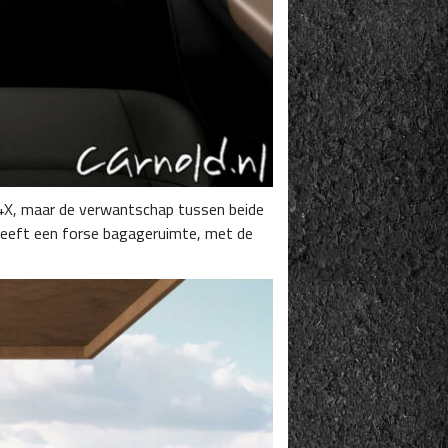
bZ4X, maar de verwantschap tussen beide
 heeft een forse bagageruimte, met de