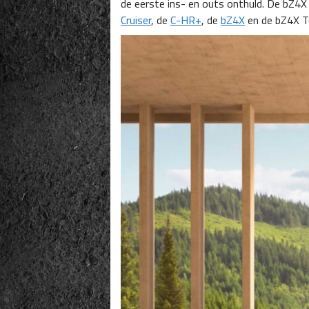
de eerste ins- en outs onthuld. De bZ4X
Cruiser
, de
C-HR+
, de
bZ4X
en de bZ4X T