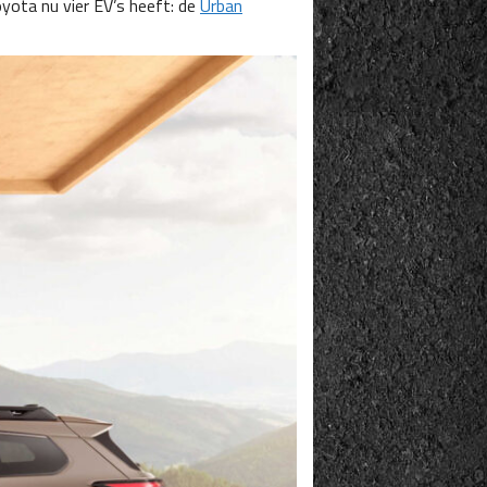
yota nu vier EV’s heeft: de
Urban