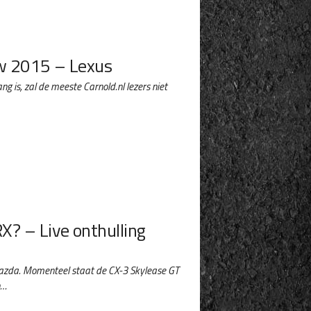
w 2015 – Lexus
g is, zal de meeste Carnold.nl lezers niet
X? – Live onthulling
azda. Momenteel staat de CX-3 Skylease GT
n…