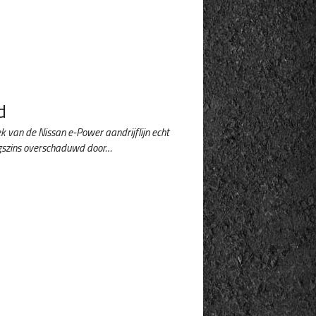
d
ek van de Nissan e-Power aandrijflijn echt
igszins overschaduwd door…