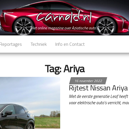
Het online magazine over Aziatische auto's
Reportages
Techniek
Info en Contact
Tag:
Ariya
16 november 2022
Rijtest Nissan Ariya
Met de eerste generatie Leaf heeft
voor elektrische auto’s verricht, m