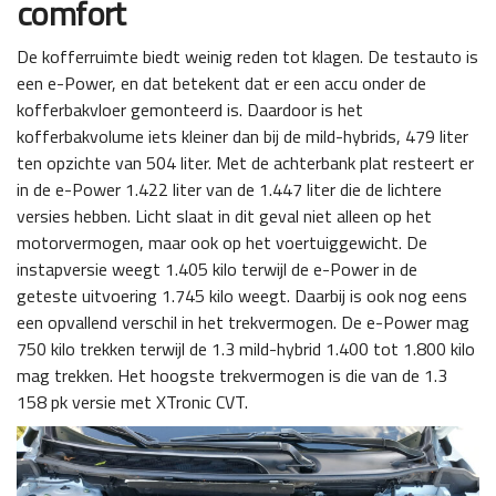
comfort
De kofferruimte biedt weinig reden tot klagen. De testauto is
een e-Power, en dat betekent dat er een accu onder de
kofferbakvloer gemonteerd is. Daardoor is het
kofferbakvolume iets kleiner dan bij de mild-hybrids, 479 liter
ten opzichte van 504 liter. Met de achterbank plat resteert er
in de e-Power 1.422 liter van de 1.447 liter die de lichtere
versies hebben. Licht slaat in dit geval niet alleen op het
motorvermogen, maar ook op het voertuiggewicht. De
instapversie weegt 1.405 kilo terwijl de e-Power in de
geteste uitvoering 1.745 kilo weegt. Daarbij is ook nog eens
een opvallend verschil in het trekvermogen. De e-Power mag
750 kilo trekken terwijl de 1.3 mild-hybrid 1.400 tot 1.800 kilo
mag trekken. Het hoogste trekvermogen is die van de 1.3
158 pk versie met XTronic CVT.