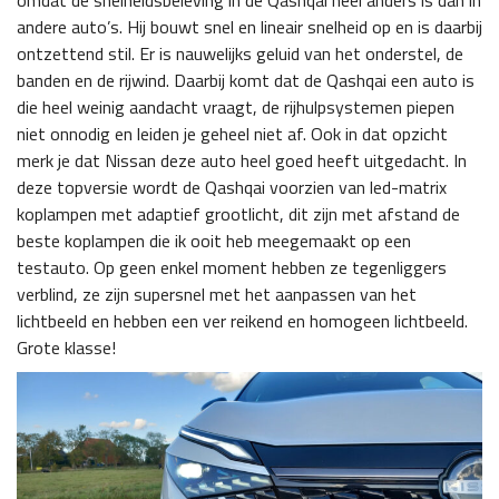
omdat de snelheidsbeleving in de Qashqai heel anders is dan in
andere auto’s. Hij bouwt snel en lineair snelheid op en is daarbij
ontzettend stil. Er is nauwelijks geluid van het onderstel, de
banden en de rijwind. Daarbij komt dat de Qashqai een auto is
die heel weinig aandacht vraagt, de rijhulpsystemen piepen
niet onnodig en leiden je geheel niet af. Ook in dat opzicht
merk je dat Nissan deze auto heel goed heeft uitgedacht. In
deze topversie wordt de Qashqai voorzien van led-matrix
koplampen met adaptief grootlicht, dit zijn met afstand de
beste koplampen die ik ooit heb meegemaakt op een
testauto. Op geen enkel moment hebben ze tegenliggers
verblind, ze zijn supersnel met het aanpassen van het
lichtbeeld en hebben een ver reikend en homogeen lichtbeeld.
Grote klasse!