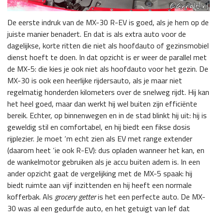
De eerste indruk van de MX-30 R-EV is goed, als je hem op de
juiste manier benadert. En dat is als extra auto voor de
dagelijkse, korte ritten die niet als hoofdauto of gezinsmobiel
dienst hoeft te doen. In dat opzicht is er weer de parallel met
de MX-5: die kies je ook niet als hoofdauto voor het gezin. De
MX-30 is ook een heerlijke rijdersauto, als je maar niet
regelmatig honderden kilometers over de snelweg rijdt. Hij kan
het heel goed, maar dan werkt hij wel buiten zijn efficiënte
bereik. Echter, op binnenwegen en in de stad blinkt hij uit: hij is
geweldig stil en comfortabel, en hij biedt een fikse dosis
rijplezier. Je moet ‘m echt zien als EV met range extender
(daarom heet ‘ie ook R-EV): dus opladen wanneer het kan, en
de wankelmotor gebruiken als je accu buiten adem is. In een
ander opzicht gaat de vergelijking met de MX-5 spaak: hij
biedt ruimte aan vijf inzittenden en hij heeft een normale
kofferbak. Als
grocery getter
is het een perfecte auto. De MX-
30 was al een gedurfde auto, en het getuigt van lef dat