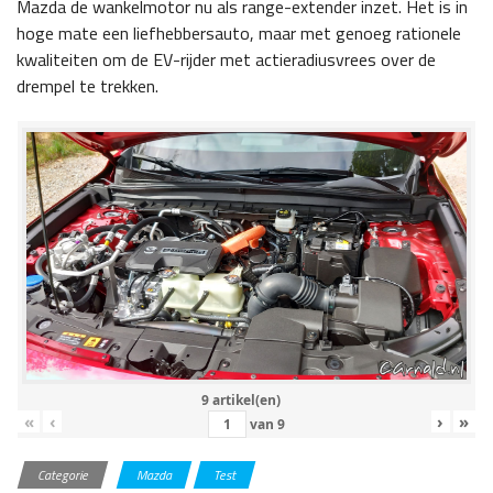
Mazda de wankelmotor nu als range-extender inzet. Het is in
hoge mate een liefhebbersauto, maar met genoeg rationele
kwaliteiten om de EV-rijder met actieradiusvrees over de
drempel te trekken.
9 artikel(en)
«
‹
›
»
van
9
Categorie
Mazda
Test