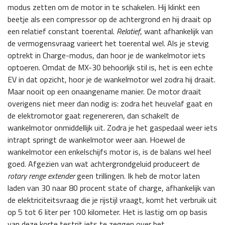
modus zetten om de motor in te schakelen. Hij klinkt een
beetje als een compressor op de achtergrond en hij draait op
een relatief constant toerental.
Relatief
, want afhankelijk van
de vermogensvraag varieert het toerental wel. Als je stevig
optrekt in Charge-modus, dan hoor je de wankelmotor iets
optoeren. Omdat de MX-30 behoorlijk stil is, het is een echte
EV in dat opzicht, hoor je de wankelmotor wel zodra hij draait.
Maar nooit op een onaangename manier. De motor draait
overigens niet meer dan nodig is: zodra het heuvelaf gaat en
de elektromotor gaat regenereren, dan schakelt de
wankelmotor onmiddellijk uit. Zodra je het gaspedaal weer iets
intrapt springt de wankelmotor weer aan. Hoewel de
wankelmotor een enkelschijfs motor is, is de balans wel heel
goed. Afgezien van wat achtergrondgeluid produceert de
rotary renge extender
geen trillingen. Ik heb de motor laten
laden van 30 naar 80 procent state of charge, afhankelijk van
de elektriciteitsvraag die je rijstijl vraagt, komt het verbruik uit
op 5 tot 6 liter per 100 kilometer. Het is lastig om op basis
van deze korte testrit iets te zeggen over het