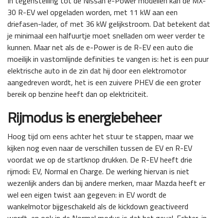
In tegenstelling tot de Nissan e-Power modellen kan de MX-
30 R-EV wel opgeladen worden, met 11 kW aan een
driefasen-lader, of met 36 kW gelijkstroom. Dat betekent dat
je minimaal een halfuurtje moet snelladen om weer verder te
kunnen. Maar net als de e-Power is de R-EV een auto die
moeilijk in vastomlijnde definities te vangen is: het is een puur
elektrische auto in de zin dat hij door een elektromotor
aangedreven wordt, het is een zuivere PHEV die een groter
bereik op benzine heeft dan op elektriciteit.
Rijmodus is energiebeheer
Hoog tijd om eens achter het stuur te stappen, maar we
kijken nog even naar de verschillen tussen de EV en R-EV
voordat we op de startknop drukken. De R-EV heeft drie
rijmodi: EV, Normal en Charge. De werking hiervan is niet
wezenlijk anders dan bij andere merken, maar Mazda heeft er
wel een eigen twist aan gegeven: in EV wordt de
wankelmotor bijgeschakeld als de kickdown geactiveerd