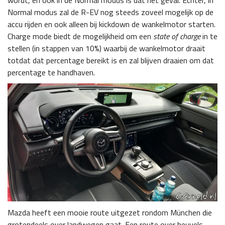
wordt, en ook in de Normal modus is dat het geval. Echter, in
Normal modus zal de R-EV nog steeds zoveel mogelijk op de
accu rijden en ook alleen bij kickdown de wankelmotor starten.
Charge mode biedt de mogelijkheid om een
state of charge
in te
stellen (in stappen van 10%) waarbij de wankelmotor draait
totdat dat percentage bereikt is en zal blijven draaien om dat
percentage te handhaven.
Mazda heeft een mooie route uitgezet rondom München die
grotendeels over landwegen gaat. Een route over heuvels,