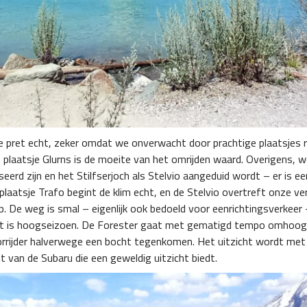
 pret echt, zeker omdat we onverwacht door prachtige plaatsjes rij
laatsje Glurns is de moeite van het omrijden waard. Overigens, we zi
erd zijn en het Stilfserjoch als Stelvio aangeduid wordt – er is ee
 plaatsje Trafo begint de klim echt, en de Stelvio overtreft onze 
p. De weg is smal – eigenlijk ook bedoeld voor eenrichtingsverkeer 
t is hoogseizoen. De Forester gaat met gematigd tempo omhoog, 
rijder halverwege een bocht tegenkomen. Het uitzicht wordt met h
t van de Subaru die een geweldig uitzicht biedt.