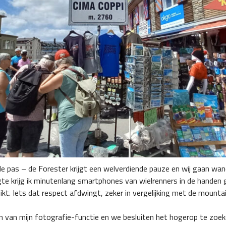
de pas – de Forester krijgt een welverdiende pauze en wij gaan wande
 krijg ik minutenlang smartphones van wielrenners in de handen g
ikt. Iets dat respect afdwingt, zeker in vergelijking met de moun
an mijn fotografie-functie en we besluiten het hogerop te zoeke