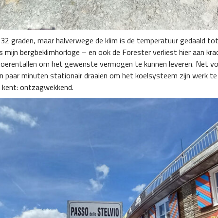
32 graden, maar halverwege de klim is de temperatuur gedaald tot
ns mijn bergbeklimhorloge – en ook de Forester verliest hier aan kra
re toerentallen om het gewenste vermogen te kunnen leveren. Net 
n paar minuten stationair draaien om het koelsysteem zijn werk te 
et kent: ontzagwekkend.