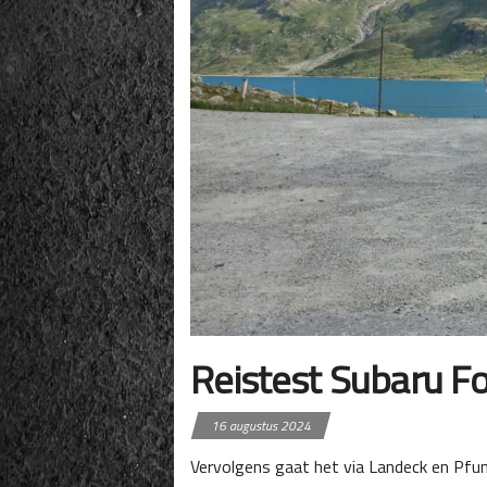
Reistest Subaru F
16 augustus 2024
Vervolgens gaat het via Landeck en Pfun