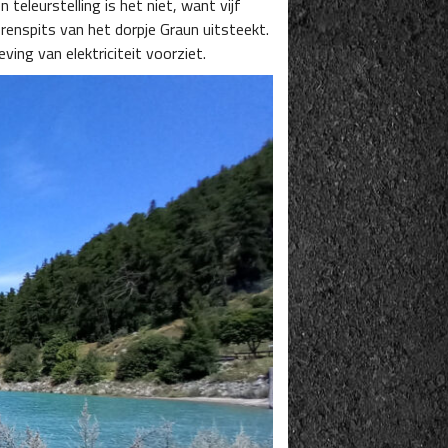
 teleurstelling is het niet, want vijf
renspits van het dorpje Graun uitsteekt.
ng van elektriciteit voorziet.