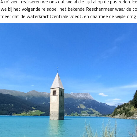
’ zien, realiseren we ons dat we al die tijd al op de pas reden. Een
n we bij het volgende reisdoel: het bekende Reschenmeer waar de to
eer dat de waterkrachtcentrale voedt, en daarmee de wijde omgevi