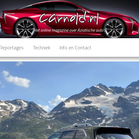
Het online magazine over Aziatische auto's
Reportages
Techniek
Info en Contact