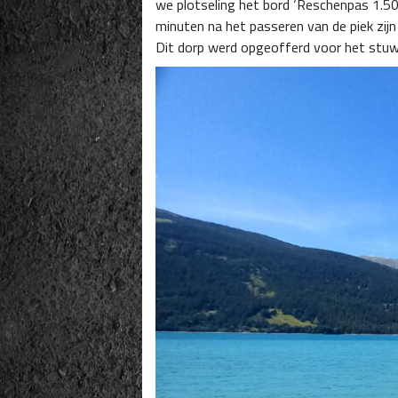
we plotseling het bord ‘Reschenpas 1.504 m
minuten na het passeren van de piek zij
Dit dorp werd opgeofferd voor het stuwm