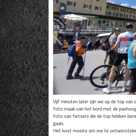
Vijf minuten later zijn we op de top van 
foto maak van het bord met de pashoogte
foto van fietsers die de top hebben bere
gaan.
Het kost moeite om me te ontworstelen v