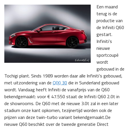
Een maand
terug is de
productie van
de Infiniti Q60
gestart.
Infiniti’s
nieuwe
sportcoupé
wordt
gebouwd in de
Tochigi plant. Sinds 1989 worden daar alle Infiniti’s gebouwd,
met uitzondering van de
Q(X) 30
die in Sunderland gebouwd
wordt. Vandaag heeft Infiniti de vanafprijs van de Q60
bekendgemaakt: voor € 47.550 staat de Infiniti Q60 2.0t in
de showrooms. De Q60 met de nieuwe 3.0t zal in een later
stadium onze kant opkomen, tezijnertijd worden ook de
prijzen van deze twin-turbo variant bekendgemaakt.
De
nieuwe Q60 beschikt over de tweede generatie Direct