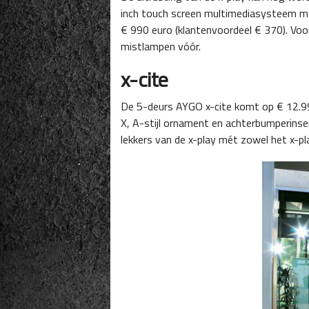
inch touch screen multimediasysteem mé
€ 990 euro (klantenvoordeel € 370). Voor
mistlampen vóór.
x-cite
De 5-deurs AYGO x-cite komt op € 12.995.
X, A-stijl ornament en achterbumperinser
lekkers van de x-play mét zowel het x-pl