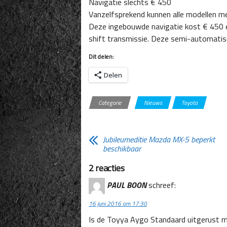
Navigatie slechts € 450
Vanzelfsprekend kunnen alle modellen m
Deze ingebouwde navigatie kost € 450 eu
shift transmissie. Deze semi-automatisc
Dit delen:
Delen
Categorie
Nieuws
Toyota
Jubileumeditie Mazda MX-5 beperkt
beschikbaar
2 reacties
PAUL BOON
schreef:
16 juni 2016 om 17:30
Is de Toyya Aygo Standaard uitgerust 