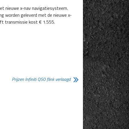
het nieuwe x-nav navigatiesysteem.
ing worden geleverd met de nieuwe x-
ft transmissie kost € 1.555.
Prijzen Infiniti Q50 flink verlaagd