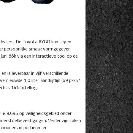
a dealers. De Toyota AYGO kan tegen
aar persoonlijke smaak vormgegeven
juni óók via een interactieve tool op de
 is leverbaar in vijf verschillende
 vernieuwde 1,0 liter aandrijflijn (69 pk/51
hts 14% bijtelling.
r € 9.695 op veiligheidsgebied onder
inderstoelbevestigingen. Verder zijn zaken
nhouders in portieren en