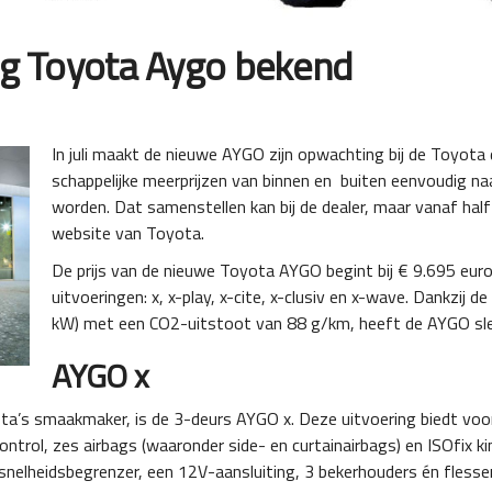
ing Toyota Aygo bekend
In juli maakt de nieuwe AYGO zijn opwachting bij de Toyot
schappelijke meerprijzen van binnen en buiten eenvoudig n
worden. Dat samenstellen kan bij de dealer, maar vanaf half 
website van Toyota.
De prijs van de nieuwe Toyota AYGO begint bij € 9.695 euro en
uitvoeringen: x, x-play, x-cite, x-clusiv en x-wave. Dankzij de
kW) met een CO2-uitstoot van 88 g/km, heeft de AYGO slec
AYGO x
yota’s smaakmaker, is de 3-deurs AYGO x. Deze uitvoering biedt voo
Control, zes airbags (waaronder side- en curtainairbags) en ISOfix k
 snelheidsbegrenzer, een 12V-aansluiting, 3 bekerhouders én flesse