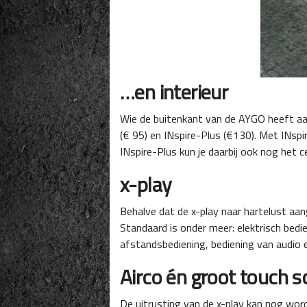
…en interieur
Wie de buitenkant van de AYGO heeft aa
(€ 95) en INspire-Plus (€130). Met INsp
INspire-Plus kun je daarbij ook nog het 
x-play
Behalve dat de x-play naar hartelust aan
Standaard is onder meer: elektrisch bed
afstandsbediening, bediening van audio e
Airco én groot touch s
De uitrusting van de x-play kan nog word