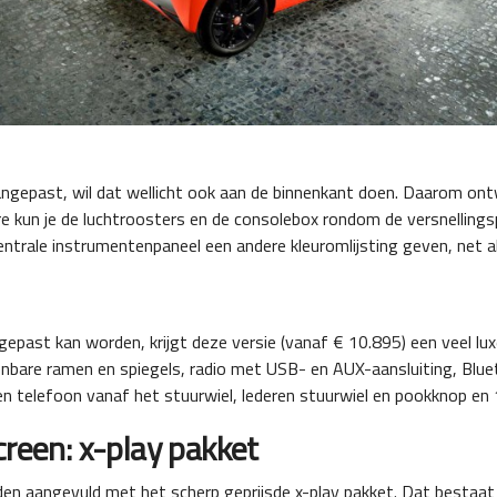
ngepast, wil dat wellicht ook aan de binnenkant doen. Daarom ont
ire kun je de luchtroosters en de consolebox rondom de versnellin
centrale instrumentenpaneel een andere kleuromlijsting geven, net 
gepast kan worden, krijgt deze versie (vanaf € 10.895) een veel lu
ienbare ramen en spiegels, radio met USB- en AUX-aansluiting, Blue
n telefoon vanaf het stuurwiel, lederen stuurwiel en pookknop en 1
creen: x-play pakket
en aangevuld met het scherp geprijsde x-play pakket. Dat bestaat 