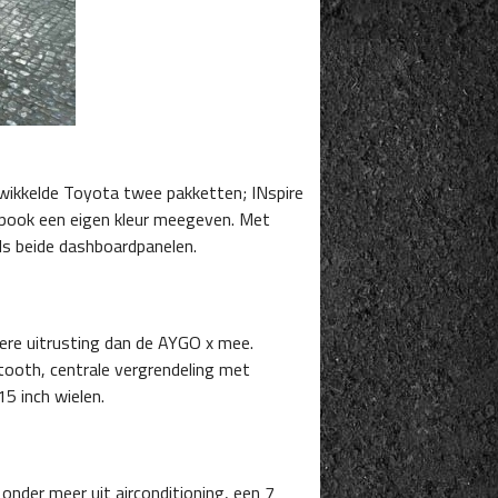
wikkelde Toyota twee pakketten; INspire
gspook een eigen kleur meegeven. Met
als beide dashboardpanelen.
xere uitrusting dan de AYGO x mee.
tooth, centrale vergrendeling met
5 inch wielen.
onder meer uit airconditioning, een 7