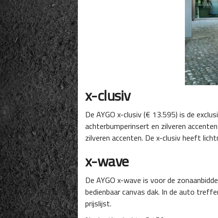
x-clusiv
De AYGO x-clusiv (€ 13.595) is de exclusi
achterbumperinsert en zilveren accenten 
zilveren accenten. De x-clusiv heeft lic
x-wave
De AYGO x-wave is voor de zonaanbidders
bedienbaar canvas dak. In de auto treff
prijslijst.