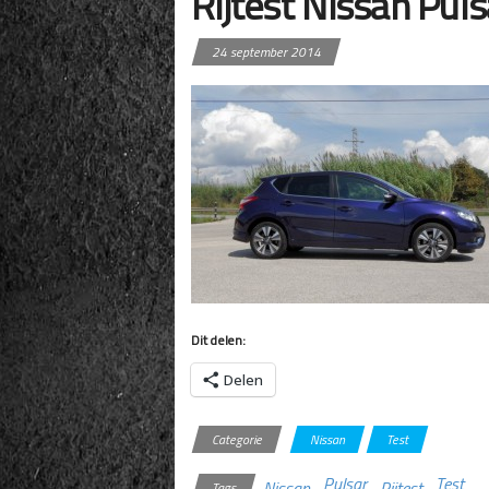
Rijtest Nissan Puls
24 september 2014
Dit delen:
Delen
Categorie
Nissan
Test
Pulsar
Test
Nissan
Rijtest
Tags