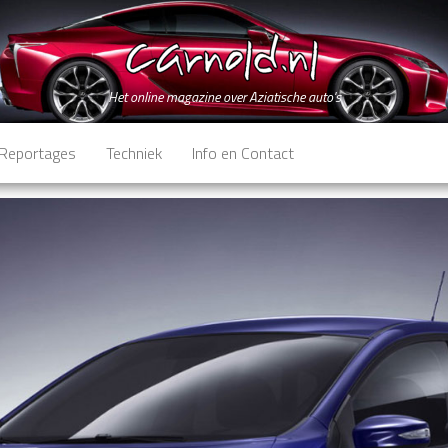
Het online magazine over Aziatische auto's
Reportages
Techniek
Info en Contact