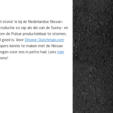
l stond ‘ie bij de Nederlandse Nissan-
ntroductie zo rap als die van de Sunny- en
 om de Pulsar productieklaar te stomen,
l goed is. Voor
Driving-Dutchman.com
opers kennis te maken met de Nissan
singen voor ons in petto had. Lees
mijn
eens!