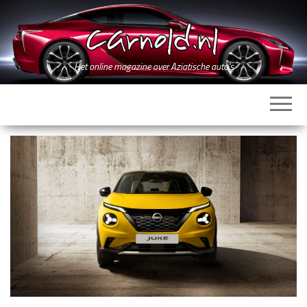
Ga
naar
de
inhoud
Het online magazine over Aziatische auto's