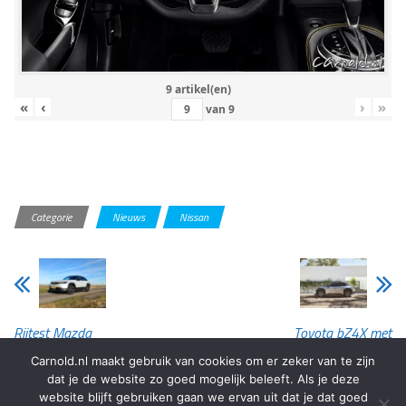
9 artikel(en)
«
‹
›
»
van
9
Categorie
Nieuws
Nissan
Rijtest Mazda
Toyota bZ4X met
MX-30 R-EV
SEPP-subsidie
Carnold.nl maakt gebruik van cookies om er zeker van te zijn
dat je de website zo goed mogelijk beleeft. Als je deze
website blijft gebruiken gaan we ervan uit dat je dat goed