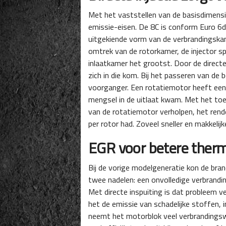
Met het vaststellen van de basisdimensi
emissie-eisen. De 8C is conform Euro 6d
uitgekiende vorm van de verbrandingskamer
omtrek van de rotorkamer, de injector spu
inlaatkamer het grootst. Door de direct
zich in die kom. Bij het passeren van de 
voorganger. Een rotatiemotor heeft een r
mengsel in de uitlaat kwam. Met het to
van de rotatiemotor verholpen, het rend
per rotor had. Zoveel sneller en makkeli
EGR voor betere therm
Bij de vorige modelgeneratie kon de bra
twee nadelen: een onvolledige verbrandi
Met directe inspuiting is dat probleem v
het de emissie van schadelijke stoffen, 
neemt het motorblok veel verbrandings