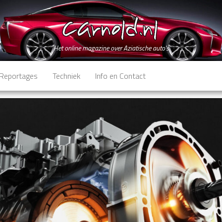
Het online magazine over Aziatische auto's
Reportages
Techniek
Info en Contact