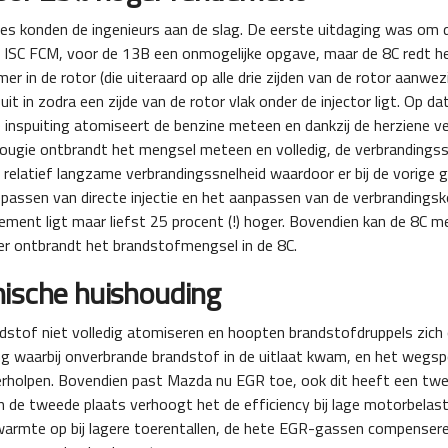
es konden de ingenieurs aan de slag. De eerste uitdaging was om 
 ISC FCM, voor de 13B een onmogelijke opgave, maar de 8C redt het 
 in de rotor (die uiteraard op alle drie zijden van de rotor aanwezi
it in zodra een zijde van de rotor vlak onder de injector ligt. Op 
e inspuiting atomiseert de benzine meteen en dankzij de herziene 
bougie ontbrandt het mengsel meteen en volledig, de verbrandingssnel
elatief langzame verbrandingssnelheid waardoor er bij de vorige g
epassen van directe injectie en het aanpassen van de verbrandi
ement ligt maar liefst 25 procent (!) hoger. Bovendien kan de 8C 
jker ontbrandt het brandstofmengsel in de 8C.
ische huishouding
ndstof niet volledig atomiseren en hoopten brandstofdruppels zich
ng waarbij onverbrande brandstof in de uitlaat kwam, en het wegsp
erholpen. Bovendien past Mazda nu EGR toe, ook dit heeft een twee
in de tweede plaats verhoogt het de efficiency bij lage motorbelas
warmte op bij lagere toerentallen, de hete EGR-gassen compense