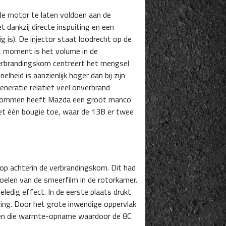
de motor te laten voldoen aan de
dankzij directe inspuiting en een
g is). De injector staat loodrecht op de
dat moment is het volume in de
verbrandingskom centreert het mengsel
heid is aanzienlijk hoger dan bij zijn
eneratie relatief veel onverbrand
ngskommen heeft Mazda een groot manco
met één bougie toe, waar de 13B er twee
 op achterin de verbrandingskom. Dit had
oelen van de smeerfilm in de rotorkamer.
ledig effect. In de eerste plaats drukt
ting. Door het grote inwendige oppervlak
ren die warmte-opname waardoor de 8C