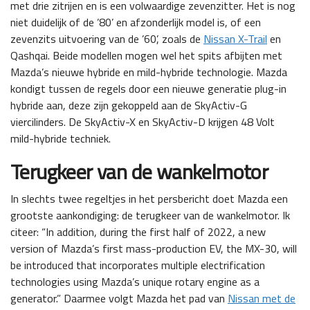
met drie zitrijen en is een volwaardige zevenzitter. Het is nog
niet duidelijk of de ’80’ en afzonderlijk model is, of een
zevenzits uitvoering van de ’60’, zoals de
Nissan X-Trail
en
Qashqai. Beide modellen mogen wel het spits afbijten met
Mazda’s nieuwe hybride en mild-hybride technologie. Mazda
kondigt tussen de regels door een nieuwe generatie plug-in
hybride aan, deze zijn gekoppeld aan de SkyActiv-G
viercilinders. De SkyActiv-X en SkyActiv-D krijgen 48 Volt
mild-hybride techniek.
Terugkeer van de wankelmotor
In slechts twee regeltjes in het persbericht doet Mazda een
grootste aankondiging: de terugkeer van de wankelmotor. Ik
citeer: “In addition, during the first half of 2022, a new
version of Mazda’s first mass-production EV, the MX-30, will
be introduced that incorporates multiple electrification
technologies using Mazda’s unique rotary engine as a
generator.” Daarmee volgt Mazda het pad van
Nissan met de