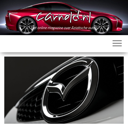
Ga
naar
de
inhoud
Het online magazine over Aziatische auto's