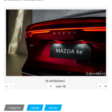
18 artikel(en)
«
‹
›
»
van
18
Categorie
Mazda
Nieuws