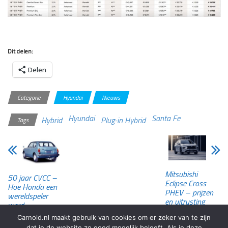
Dit delen:
Delen
Categorie
Hyundai
Nieuws
Hyundai
Santa Fe
Hybrid
Plug-in Hybrid
Tags
Mitsubishi
50 jaar CVCC –
Eclipse Cross
Hoe Honda een
PHEV – prijzen
wereldspeler
en uitrusting
werd
bekend
Carnold.nl maakt gebruik van cookies om er zeker van te zijn
dat je de website zo goed mogelijk beleeft. Als je deze