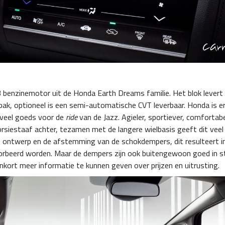
benzinemotor uit de Honda Earth Dreams familie. Het blok levert 1
k, optioneel is een semi-automatische CVT leverbaar. Honda is er i
 veel goeds voor de
ride
van de Jazz. Agieler, sportiever, comforta
rsiestaaf achter, tezamen met de langere wielbasis geeft dit vee
ontwerp en de afstemming van de schokdempers, dit resulteert in v
bsorbeerd worden. Maar de dempers zijn ook buitengewoon goed in 
kort meer informatie te kunnen geven over prijzen en uitrusting.