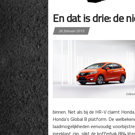
En dat is drie: de
26 februari 2015
binnen. Net als bij de HR-V claimt Honda 
Honda’s Global B platform. De welbekend
laadmogelijkheden eenvoudig voorbijstree
ingeklapt zijn, slikt de kofferbak 884 liter