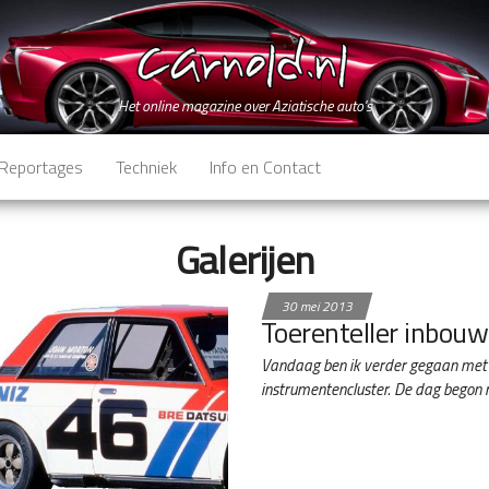
Het online magazine over Aziatische auto's
Reportages
Techniek
Info en Contact
Galerijen
30 mei 2013
Toerenteller inbouw
Vandaag ben ik verder gegaan met 
instrumentencluster. De dag begon