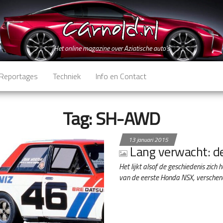
Het online magazine over Aziatische auto's
Reportages
Techniek
Info en Contact
Tag:
SH-AWD
13 januari 2015
Lang verwacht: 
Het lijkt alsof de geschiedenis zich 
van de eerste Honda NSX, versche