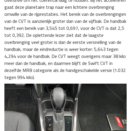
overdrive om het toerental laag te houden. Bij het accelereren
gaat deze planetaire trap naar een lichtere overbrenging
omwille van de rijprestaties. Het bereik van de overbrengingen
van de CVT is aanzienlijk groter dan van de vijfbak. De handbak
heeft een bereik van 3,545 tot 0,697, voor de CVT is dat 2,5
tot 0,392. De oplettende lezer ziet dat de laagste
overbrenging veel groter is dan de eerste versnelling van de
handbak, maar de eindreductie is weer korter: 5,643 tegen
4,294 voor de handbak. De CVT weegt overigens maar 38 kilo
meer dan de handbak, en daarmee blijft de Swift CVT in
dezelfde MRB categorie als de handgeschakelde versie (1.032
tegen 994 kilo).