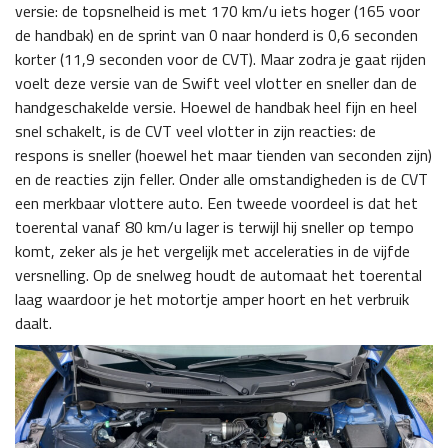
versie: de topsnelheid is met 170 km/u iets hoger (165 voor
de handbak) en de sprint van 0 naar honderd is 0,6 seconden
korter (11,9 seconden voor de CVT). Maar zodra je gaat rijden
voelt deze versie van de Swift veel vlotter en sneller dan de
handgeschakelde versie. Hoewel de handbak heel fijn en heel
snel schakelt, is de CVT veel vlotter in zijn reacties: de
respons is sneller (hoewel het maar tienden van seconden zijn)
en de reacties zijn feller. Onder alle omstandigheden is de CVT
een merkbaar vlottere auto. Een tweede voordeel is dat het
toerental vanaf 80 km/u lager is terwijl hij sneller op tempo
komt, zeker als je het vergelijk met acceleraties in de vijfde
versnelling. Op de snelweg houdt de automaat het toerental
laag waardoor je het motortje amper hoort en het verbruik
daalt.