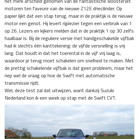
het merk afscheid genomen van de fantastische BoosterJet
motoren ten faveure van de nieuwe Z12E driecilinder. Op
papier lijkt dat een stap terug, maar in de praktijk is de nieuwe
motor een genot. Hij levert rijplezier tegen een verbruik van 1
op 26. Lezers en kijkers melden dat in de praktijk 1 op 30 zelfs
haalbaar is. Bij de reguliere versie met handgeschakelde vijfbak
had ik slechts één kanttekening: de vijfde versnelling is vrij
lang. Dat houdt in dat het toerental in de vijf vrij laag is,
waardoor je terug moet schakelen om snelheid te maken. Met
de prettig schakelende vijfbak is dat geen probleem, maar het
riep wel de vraag op hoe de Swift met automatische
transmissie rijdt.
Wel, deze test zal dat uitwijzen, want dankzij Suzuki
Nederland kon ik een week op stap met de Swift CVT.