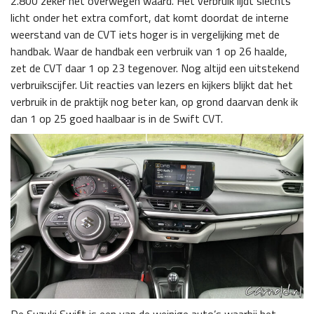
2.800 zeker het overwegen waard. Het verbruik lijdt slechts
licht onder het extra comfort, dat komt doordat de interne
weerstand van de CVT iets hoger is in vergelijking met de
handbak. Waar de handbak een verbruik van 1 op 26 haalde,
zet de CVT daar 1 op 23 tegenover. Nog altijd een uitstekend
verbruikscijfer. Uit reacties van lezers en kijkers blijkt dat het
verbruik in de praktijk nog beter kan, op grond daarvan denk ik
dan 1 op 25 goed haalbaar is in de Swift CVT.
De Suzuki Swift is een van de weinige auto’s waarbij het