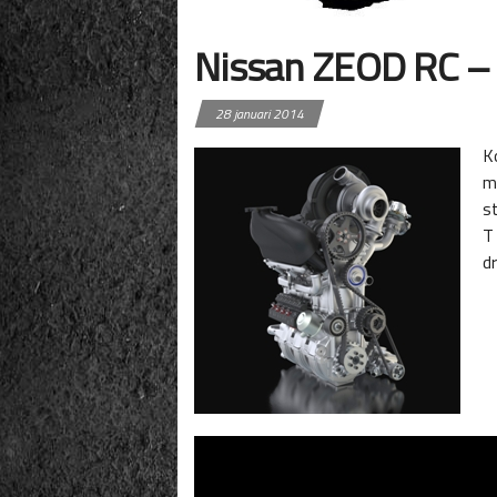
Nissan ZEOD RC – 
28 januari 2014
K
m
s
T
d