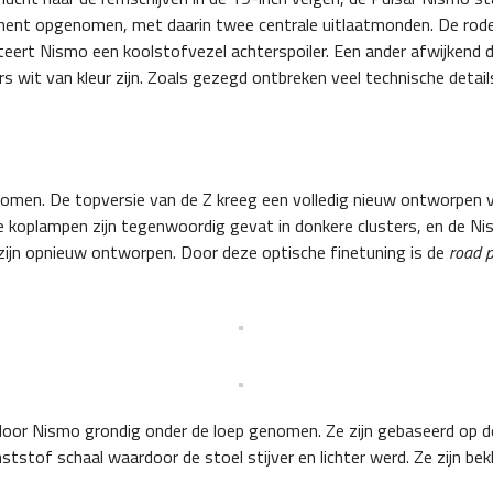
ement opgenomen, met daarin twee centrale uitlaatmonden. De rode
ert Nismo een koolstofvezel achterspoiler. Een ander afwijkend de
lsars wit van kleur zijn. Zoals gezegd ontbreken veel technische det
men. De topversie van de Z kreeg een volledig nieuw ontworpen v
 koplampen zijn tegenwoordig gevat in donkere clusters, en de Nismo
 zijn opnieuw ontworpen. Door deze optische finetuning is de
road 
oor Nismo grondig onder de loep genomen. Ze zijn gebaseerd op d
stof schaal waardoor de stoel stijver en lichter werd. Ze zijn bek