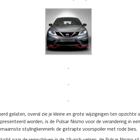
rd gelaten, overal zie je kleine en grote wijzigingen ten opzichte
presenteerd worden, is de Pulsar Nismo voor de verandering in een 
rnaamste stylingkenmerk: de getrapte voorspoiler met rode bies.
 lucht naar de remschijven in de 19-inch velgen, de Pulsar Nismo 