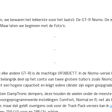
ijn, we bewaren het lekkerste voor het laatst: De GT-R Nismo. De
. Maar laten we beginnen met de foto’s:
jk elke andere GT-R) is de machtige VR38DETT. In de Nismo-versie
belangrijk deel op het conto van twee grotere turbo’s zoals Nismo 
n hogere capaciteit en krijgt iedere cilinder zijn eigen geüpgrade
stein DampTronic dempers, deze houden de wielen onder de meest
 voorgeprogrammeerde instellingen: Comfort, Normal en R, net als bi
r, maar dat geldt overigens ook voor de Track Pack versies kan ik
u
den: 255/40 voor en 285/34 achter.