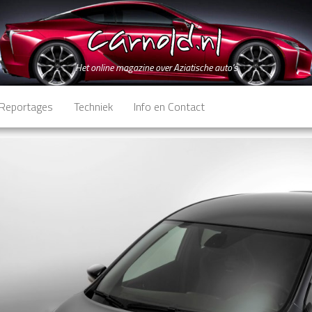
Het online magazine over Aziatische auto's
Reportages
Techniek
Info en Contact