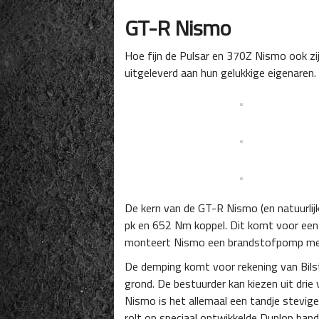
GT-R Nismo
Hoe fijn de Pulsar en 370Z Nismo ook z
uitgeleverd aan hun gelukkige eigenaren
De kern van de GT-R Nismo (en natuurli
pk en 652 Nm koppel. Dit komt voor een 
monteert Nismo een brandstofpomp met ee
De demping komt voor rekening van Bil
grond. De bestuurder kan kiezen uit drie
Nismo is het allemaal een tandje stevige
rolt op speciaal ontwikkelde Dunlop ban