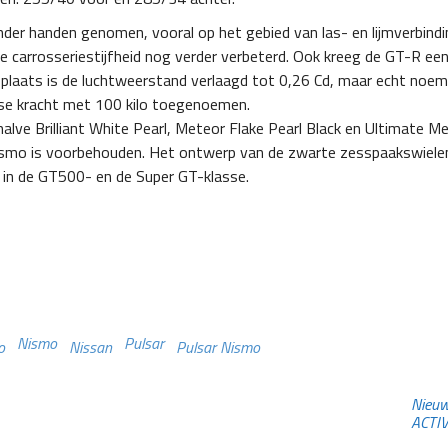
der handen genomen, vooral op het gebied van las- en lijmverbind
de carrosseriestijfheid nog verder verbeterd. Ook kreeg de GT-R ee
e plaats is de luchtweerstand verlaagd tot 0,26 Cd, maar echt no
rtse kracht met 100 kilo toegenoemen.
halve Brilliant White Pearl, Meteor Flake Pearl Black en Ultimate Met
ismo is voorbehouden. Het ontwerp van de zwarte zesspaakswielen 
 in de GT500- en de Super GT-klasse.
Nismo
Pulsar
o
Nissan
Pulsar Nismo
Nieuw
ACTI