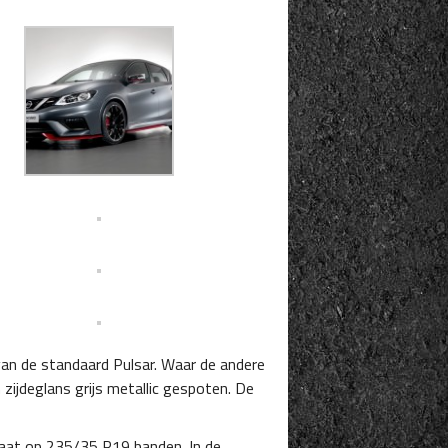
 van de standaard Pulsar. Waar de andere
zijdeglans grijs metallic gespoten. De
staat op 235/35 R19 banden. In de