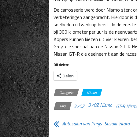
De carrosserie werd door Nismo sterk on
verbeteringen aangebracht. Hierdoor is 
snelheden uitwerking heeft. In de eerst
bij 300 kilometer per uur is de neerwaa
Kopers kunnen kiezen uit vier kleuren: be
Grey, die speciaal aan de Nissan GT-R N
Nissan GT-R die deelneemt aan de races
Dit delen:
Delen
Categorie
Nissan
370Z Nismo
370Z
GT-R Nism
Tags
Autosalon van Parijs -Suzuki Vitara