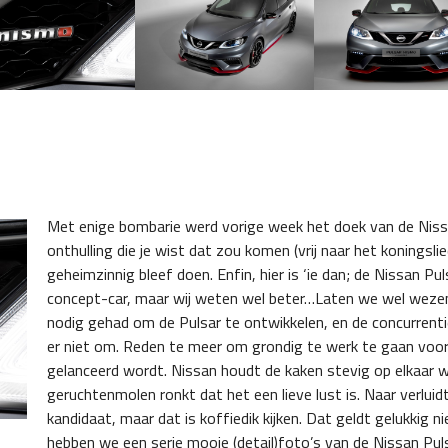
Met enige bombarie werd vorige week het doek van de Niss
onthulling die je wist dat zou komen (vrij naar het koningsl
geheimzinnig bleef doen. Enfin, hier is ‘ie dan; de Nissan P
concept-car, maar wij weten wel beter…
Laten we wel wezen,
nodig gehad om de Pulsar te ontwikkelen, en de concurrent
er niet om. Reden te meer om grondig te werk te gaan voor
gelanceerd wordt. Nissan houdt de kaken stevig op elkaar 
geruchtenmolen ronkt dat het een lieve lust is. Naar verlu
kandidaat, maar dat is koffiedik kijken. Dat geldt gelukkig nie
hebben we een serie mooie (detail)foto’s van de Nissan Pul