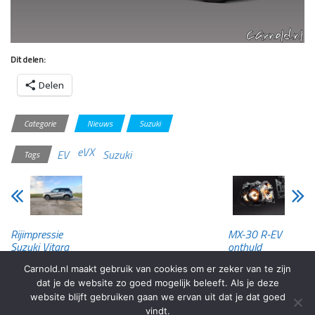
Dit delen:
Delen
Categorie
Nieuws
Suzuki
eVX
EV
Suzuki
Tags
Rijimpressie
MX-30 R-EV
Suzuki Vitara
onthuld
Strong Hybrid
Carnold.nl maakt gebruik van cookies om er zeker van te zijn
dat je de website zo goed mogelijk beleeft. Als je deze
website blijft gebruiken gaan we ervan uit dat je dat goed
vindt.