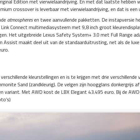
 Original Edition met vierwielaandrijving. En met dat laatste hebben
ium crossover is leverbaar met vierwielaandrijving, en dat is een
ende
atmospheres
en twee aanvullende pakketten. De instapversie h
 Link Connect multimediasysteem met 9,8 inch groot kleurendispla
lgen. Het uitgebreide Lexus Safety System+ 3.0 met Full Range adap
 Assist maakt deel uit van de standaarduitrusting, net als de luxe
euro.
rschillende kleurstellingen en is te krijgen met drie verschillende
mmonite Sand (zandkleurig). De velgen zijn hoogglans donkergrijs a
n variant. Met AWD kost de LBX Elegant 43.495 euro. Bij de AWD-
to’s)