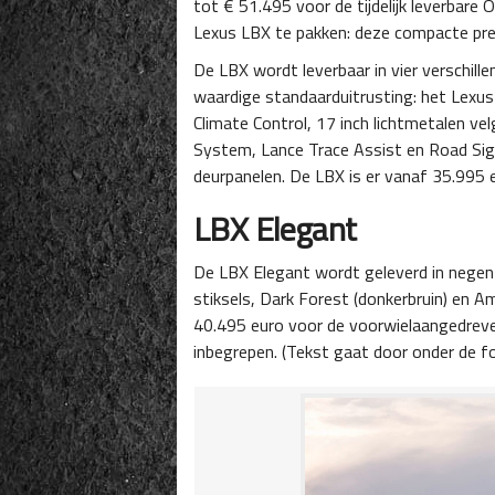
tot € 51.495 voor de tijdelijk leverbare
Lexus LBX te pakken: deze compacte prem
De LBX wordt leverbaar in vier verschill
waardige standaarduitrusting: het Lexus
Climate Control, 17 inch lichtmetalen ve
System, Lance Trace Assist en Road Sign
deurpanelen. De LBX is er vanaf 35.995 
LBX Elegant
De LBX Elegant wordt geleverd in negen ve
stiksels, Dark Forest (donkerbruin) en A
40.495 euro voor de voorwielaangedreve
inbegrepen. (Tekst gaat door onder de fo