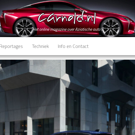
Het online magazine over Aziatische auto's
Reportages
Techniek
Info en Contact